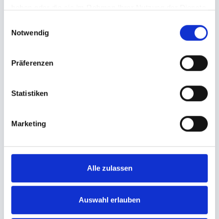
haben oder die sie im Rahmen Ihrer Nutzung der Dienste
Bis zu 20% Strom sparen!
gesammelt haben.
Einwilligungsauswahl
Förderfähig
- wir helfen Ihnen beim Antrag!
Notwendig
Ideal für kleinere Betriebe - vom Friseur bis zur
Werkstatt
Präferenzen
App & Web-Zugang optional
Statistiken
Miet- oder Kaufmodell
- ganz nach Ihrem Bedarf!
Marketing
Alle zulassen
Auswahl erlauben