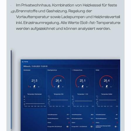
Im Privatwohnhaus. Kombination von Heizkessel für feste
bzw. e
iner
Brennstoffe und Gasheizung. Regelung der
Temper
afisch
Vorlauftemperatur sowie Ladepumpen und Heizkreisverteiler
Daten
inkl. Einzelraumregelung. Alle Werte (Soll-/Ist-Temperaturen)
Übersc
werden aufgezeichnet und können analysiert werden.
Graphi