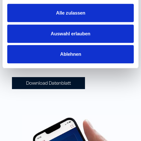
Nanoblue Cloud Server
– Zentrales Monitoring,
•
Alle zulassen
Remotezugriff und Geräteverwaltung.
Individuelle Kundenwünsche umsetzbar
– Vom
•
Auswahl erlauben
Automationsflow bis zu speziellen Integrationen.
Ablehnen
Zeitersparnis
– Weniger Komplexität, schnellere
•
Inbetriebnahme, zuverlässiger Betrieb.
Download Datenblatt