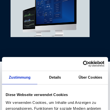
Zustimmung
Details
Über Cookies
Audio Video Control
•
Diese Webseite verwendet Cookies
nanoblue Media Controller
Wir verwenden Cookies, um Inhalte und Anzeigen zu
Nanoblue Media Controller – Die einfachste Art, professionelle
personalisieren, Funktionen für soziale Medien anbieten